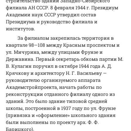
строительство зданий Западно-Сибирского
филиала АН СССР. 8 февраля 1944 г. Президиум
Академии наук СССР утвердил состав
Президиума и руководство филиала и
институтов.
За филиалом закрепилась территория в
квартале 98—108 между Красным проспектом и
ул. Мичурина, между улицами Фрунзе и
Державина. Первый секретарь обкома партии М.
В. Кулагин поручил в октябре 1944 года А. Д.
Крячкову и архитектору Н. Г. Васильеву —
руководителю организуемого аппарата
Академстройпроекта, начать работы по
реконструкции отданного филиалу одного из
зданий. Это было здание типовой средней
школы, построенной в 1937 году по ул. Фрунзе
(привязка и «оформление» школьного здания
были выполнены по проекту арх. Ф. Ф.
Барицкого).