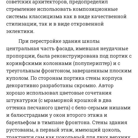
советских архитекторов, предопределил
стремление использовать композиционные
системы классицизма как в виде качественной
стилизации, так и в виде откровенной
эклектики.
При перестройке здания школы
центральная часть фасада, имевшая неудачные
пропорции, была реконструирована под портик с
коринфскими колоннами (полупериптер) и с
треугольным фронтоном, завершенным плоским
куполом. По сторонам портика стены корпуса
декоративно разработаны скромно. Автор
хорошо использовал цветовые сочетания
штукатурки (с мраморной крошкой в два
оттенка песчаного цвета) с бело-серыми нишами
и балюстрадами у окон второго этажа и
барельефом в тимпане фронтона. Стены здания
рустованы, а первый этаж, имеющий цоколь,
трактуется сам как цокольный для двух верхних.