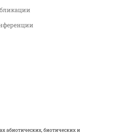
бликации
нференции
Заведующий лабораторией Новиков выступ
на съезде Териологического общества имени
при РАН
х абиотических, биотических и