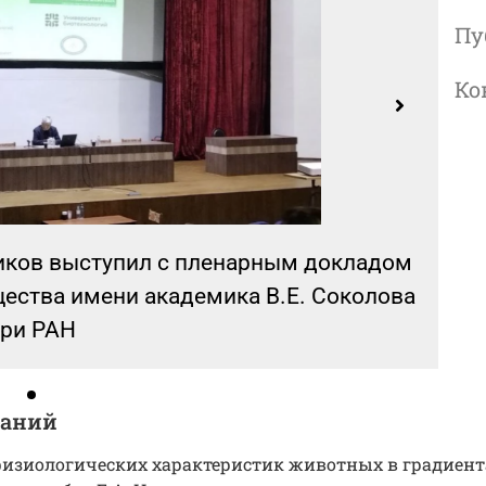
Пу
Ко
иков выступил с пленарным докладом
щества имени академика В.Е. Соколова
ри РАН
ваний
изиологических характеристик животных в градиента