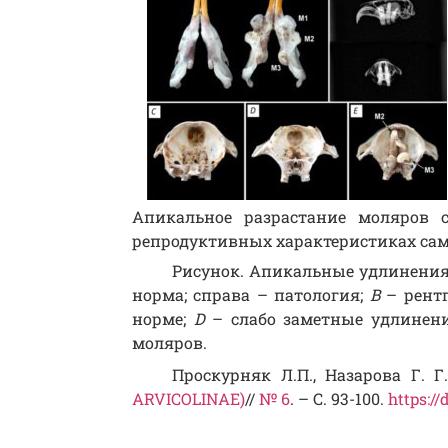
Апикальное разрастание моляров 
репродуктивных характеристиках самц
Рисунок. Апикальные удлинения
норма; справа – патология;
B
– рентг
норме;
D
– слабо заметные удлинен
моляров.
Проскурняк Л.П., Назарова Г. 
ARVICOLINAE)
//
№ 6
. – С. 93-100.
https:/