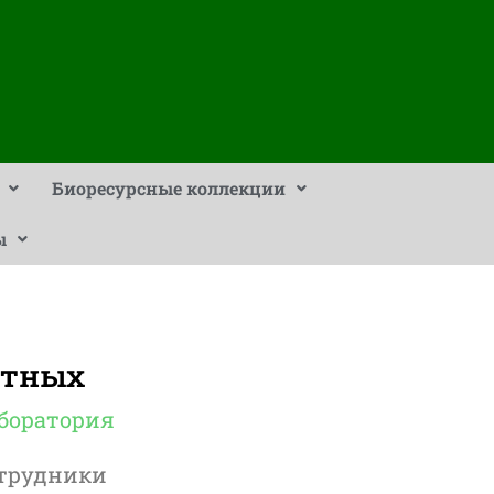
Биоресурсные коллекции
ы
отных
боратория
трудники