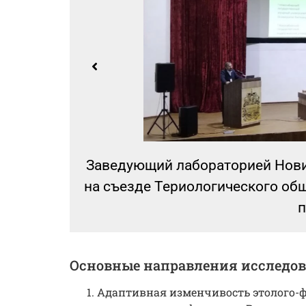
кладом
Заведующий лабораторией Нов
колова
на съезде Териологического об
п
Основные направления исследо
Адаптивная изменчивость этолого-ф