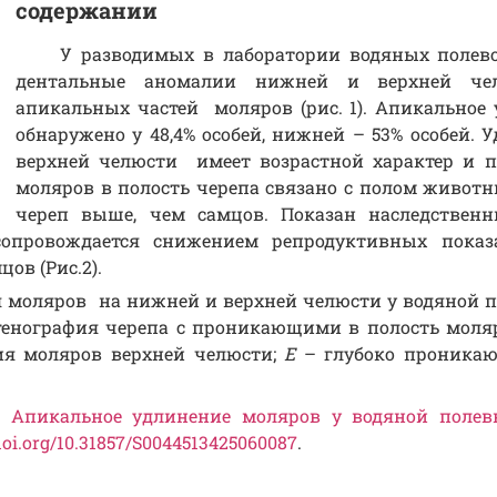
содержании
У разводимых в лаборатории водяных полево
дентальные аномалии нижней и верхней челю
апикальных частей моляров (рис. 1). Апикальное
обнаружено у 48,4% особей, нижней – 53% особей. 
верхней челюсти имеет возрастной характер и п
моляров в полость черепа связано с полом животн
череп выше, чем самцов. Показан наследственн
сопровождается снижением репродуктивных показа
ов (Рис.2).
 моляров на нижней и верхней челюсти у водяной 
енография черепа с проникающими в полость мол
ия моляров верхней челюсти;
E
– глубоко проника
Г.
Апикальное удлинение моляров у водяной полев
/doi.org/10.31857/S0044513425060087
.