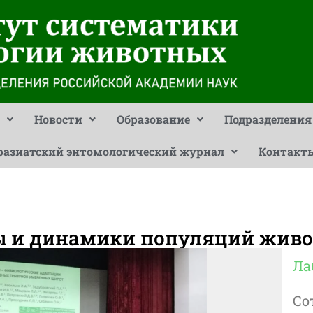
Новости
Образование
Подразделения
разиатский энтомологический журнал
Контакт
ы и динамики популяций жив
Ла
Со