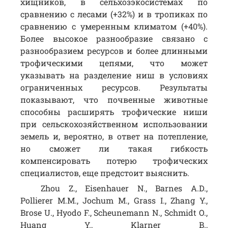
хищников, в сельхозэкосистемах по
сравнению с лесами (+32%) и в тропиках по
сравнению с умеренным климатом (+40%).
Более высокое разнообразие связано с
разнообразием ресурсов и более длинными
трофическими цепями, что может
указывать на разделение ниш в условиях
ограниченных ресурсов. Результаты
показывают, что почвенные животные
способны расширять трофические ниши
при сельскохозяйственном использовании
земель и, вероятно, в ответ на потепление,
но сможет ли такая гибкость
компенсировать потерю трофических
специалистов, еще предстоит выяснить.
Zhou Z., Eisenhauer N., Barnes A.D.,
Pollierer M.M., Jochum M., Grass I., Zhang Y.,
Brose U., Hyodo F., Scheunemann N., Schmidt O.,
Huang Y., Klarner B.,