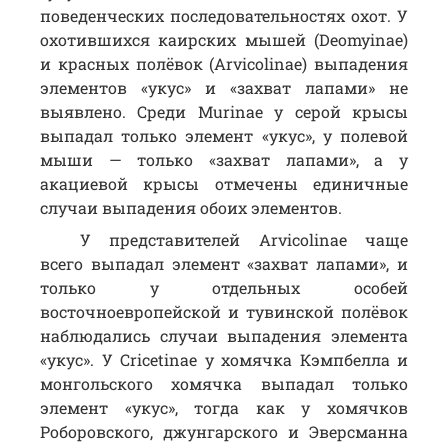
поведенческих последовательностях охот. У
охотившихся каирских мышей (Deomyinae)
и красных полёвок (Arvicolinae) выпадения
элементов «укус» и «захват лапами» не
выявлено. Среди Murinae у серой крысы
выпадал только элемент «укус», у полевой
мыши — только «захват лапами», а у
акациевой крысы отмечены единичные
случаи выпадения обоих элементов.
У представителей Arvicolinae чаще
всего выпадал элемент «захват лапами», и
только у отдельных особей
восточноевропейской и тувинской полёвок
наблюдались случаи выпадения элемента
«укус». У Cricetinae у хомячка Кэмпбелла и
монгольского хомячка выпадал только
элемент «укус», тогда как у хомячков
Роборовского, джунгарского и Эверсманна