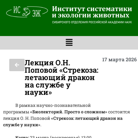
17 марта 2026 
Лекция О.Н.
Поповой «Стрекоза:
летающий дракон
на службе у
науки»
В рамках научно-познавательной
программы
«Биолекторий. Просто о сложном»
состоится
лекция О. Н. Поповой
«Стрекоза: летающий дракон на
службе у науки»
.
Когда:
23 марта (воскресенье), 13:00