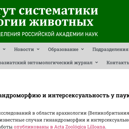
Новости
Образование
Подразделения
разиатский энтомологический журнал
Контакт
андроморфию и интерсексуальность у пау
сследований в области арахнологии (Великобритания
известные случаи гинандроморфии и интерсексуальн
работы
опубликованы в Acta Zoológica Lilloana
.