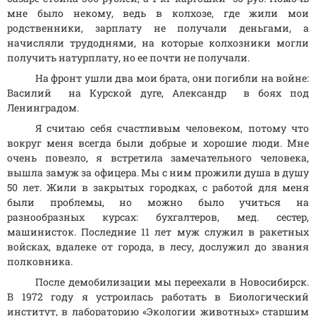
мне было некому, ведь в колхозе, где жили мои
родственники, зарплату не получали деньгами, а
начисляли трудоднями, на которые колхозники могли
получить натурплату, но ее почти не получали.
На фронт ушли два мои брата, они погибли на войне:
Василий на Курской дуге, Александр в боях под
Ленинградом.
Я считаю себя счастливым человеком, потому что
вокруг меня всегда были добрые и хорошие люди. Мне
очень повезло, я встретила замечательного человека,
вышла замуж за офицера. Мы с ним прожили душа в душу
50 лет. Жили в закрытых городках, с работой для меня
были проблемы, но можно было учиться на
разнообразных курсах: бухгалтеров, мед. сестер,
машинисток. Последние 11 лет муж служил в ракетных
войсках, вдалеке от города, в лесу, дослужил до звания
полковника.
После демобилизации мы переехали в Новосибирск.
В 1972 году я устроилась работать в Биологический
институт, в лабораторию «Экологии животных» старшим