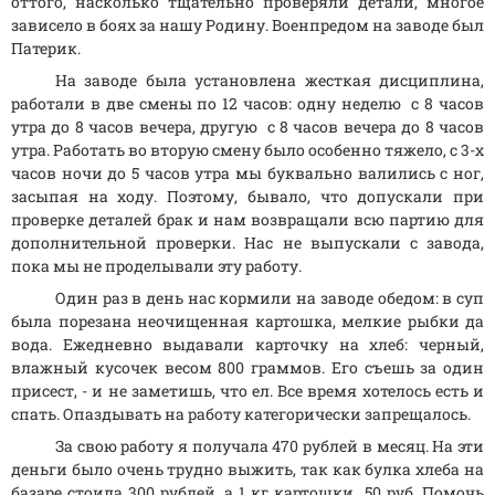
оттого, насколько тщательно проверяли детали, многое
зависело в боях за нашу Родину. Военпредом на заводе был
Патерик.
На заводе была установлена жесткая дисциплина,
работали в две смены по 12 часов: одну неделю с 8 часов
утра до 8 часов вечера, другую с 8 часов вечера до 8 часов
утра. Работать во вторую смену было особенно тяжело, с 3-х
часов ночи до 5 часов утра мы буквально валились с ног,
засыпая на ходу. Поэтому, бывало, что допускали при
проверке деталей брак и нам возвращали всю партию для
дополнительной проверки. Нас не выпускали с завода,
пока мы не проделывали эту работу.
Один раз в день нас кормили на заводе обедом: в суп
была порезана неочищенная картошка, мелкие рыбки да
вода. Ежедневно выдавали карточку на хлеб: черный,
влажный кусочек весом 800 граммов. Его съешь за один
присест, - и не заметишь, что ел. Все время хотелось есть и
спать. Опаздывать на работу категорически запрещалось.
За свою работу я получала 470 рублей в месяц. На эти
деньги было очень трудно выжить, так как булка хлеба на
базаре стоила 300 рублей, а 1 кг картошки 50 руб. Помочь