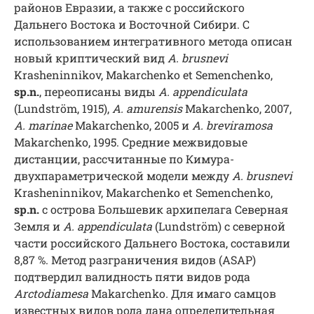
районов Евразии, а также с российского
Дальнего Востока и Восточной Сибири. С
использованием интегративного метода описан
новый криптический вид
A
.
brusnevi
Krasheninnikov, Makarchenko et Semenchenko,
sp
.
n
.
, переописаны виды
A
.
appendiculata
(Lundström, 1915),
A
.
amurensis
Makarchenko, 2007,
A
.
marinae
Makarchenko, 2005 и
A
.
breviramosa
Makarchenko, 1995. Средние межвидовые
дистанции, рассчитанные по Кимура-
двухпараметрической модели между
A
.
brus
nevi
Krasheninnikov, Makarchenko et Semenchenko,
sp
.
n
.
с острова Большевик архипелага Северная
Земля и
A
.
appendiculata
(Lundström) с северной
части российского Дальнего Востока, составили
8,87 %. Метод разграничения видов (ASAP)
подтвердил валидность пяти видов рода
Arctodiamesa
Makarchenko
.
Для имаго самцов
известных видов рода дана определительная