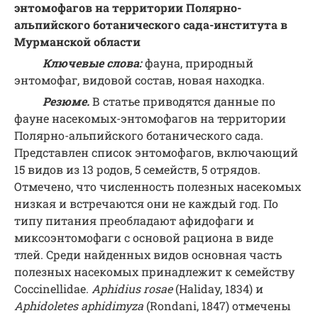
энтомофагов на территории Полярно-
альпийского ботанического сада-института в
Мурманской области
Ключевые слова:
фауна, природный
энтомофаг, видовой состав, новая находка.
Резюме.
В статье приводятся данные по
фауне насекомых-энтомофагов на территории
Полярно-альпийского ботанического сада.
Представлен список энтомофагов, включающий
15 видов из 13 родов, 5 семейств, 5 отрядов.
Отмечено, что численность полезных насекомых
низкая и встречаются они не каждый год. По
типу питания преобладают афидофаги и
миксоэнтомофаги с основой рациона в виде
тлей. Среди найденных видов основная часть
полезных насекомых принадлежит к семейству
Coccinellidae.
Aphidius rosae
(Haliday, 1834) и
Aphidoletes aphidimyza
(Rondani, 1847) отмечены