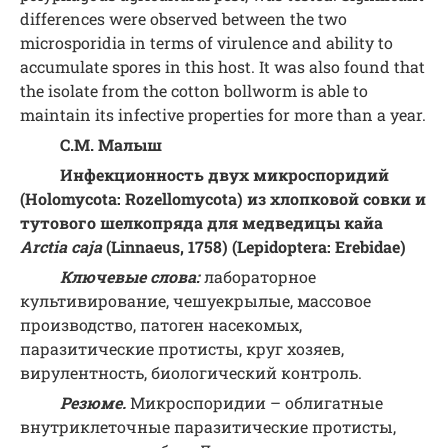
differences were observed between the two
microsporidia in terms of virulence and ability to
accumulate spores in this host. It was also found that
the isolate from the cotton bollworm is able to
maintain its infective properties for more than a year.
С
.
М
.
Малыш
Инфекционность
двух
микроспоридий
(Holomycota: Rozellomycota)
из
хлопковой
совки
и
тутового
шелкопряда
для
медведицы
кайа
Arctia caja
(Linnaeus, 1758) (Lepidoptera: Erebidae)
Ключевые слова:
лабораторное
культивирование, чешуекрылые, массовое
производство, патоген насекомых,
паразитические протисты, круг хозяев,
вирулентность, биологический контроль.
Резюме.
Микроспоридии – облигатные
внутриклеточные паразитические протисты,