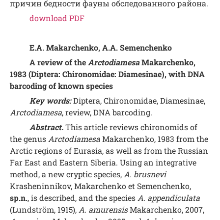
причин бедности фауны обследованного района.
download PDF
E.A. Makarchenko, A.A. Semenchenko
A review of the
Arctodiamesa
Makarchenko,
1983 (Diptera: Chironomidae: Diamesinae), with DNA
barcoding of known species
Key words:
Diptera, Chironomidae, Diamesinae,
Arctodiamesa
, review, DNA barcoding.
Abstract.
This article reviews chironomids of
the genus
Arctodiamesa
Makarchenko, 1983 from the
Arctic regions of Eurasia, as well as from the Russian
Far East and Eastern Siberia. Using an integrative
method, a new cryptic species,
A. brusnevi
Krasheninnikov, Makarchenko et Semenchenko,
sp.n.
, is described, and the species
A. appendiculata
(Lundström, 1915),
A. amurensis
Makarchenko, 2007,