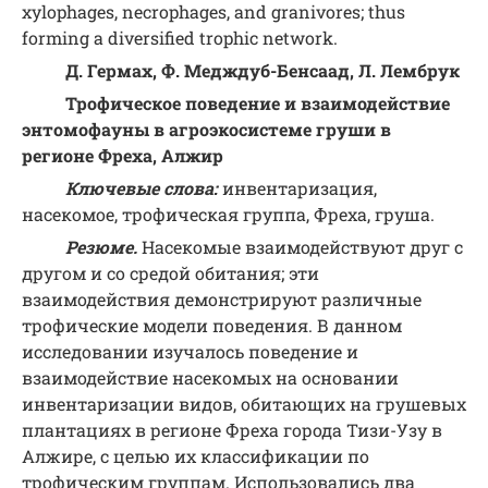
xylophages, necrophages, and granivores; thus
forming a diversified trophic network.
Д. Гермах, Ф. Медждуб-Бенсаад, Л. Лембрук
Трофическое поведение и взаимодействие
энтомофауны в агроэкосистеме груши в
регионе Фреха, Алжир
Ключевые слова:
инвентаризация,
насекомое, трофическая группа, Фреха, груша.
Резюме.
Насекомые взаимодействуют друг с
другом и со средой обитания; эти
взаимодействия демонстрируют различные
трофические модели поведения. В данном
исследовании изучалось поведение и
взаимодействие насекомых на основании
инвентаризации видов, обитающих на грушевых
плантациях в регионе Фреха города Тизи-Узу в
Алжире, с целью их классификации по
трофическим группам. Использовались два