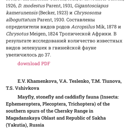
1926,
D. modestus
Parent, 1931,
Gigantosciapus
kamerunensis
(Becker, 1923) и
Chrysosoma
alboguttatum
Parent, 1930. Составлены
определители видов родов
Acropsilus
Mik, 1878 и
Chrysotus
Meigen, 1824 Тропической Африки. В
результате исследований количество известных
видов зеленушек в гвинейской фауне
увеличилось до 37.
download PDF
E.V. Khamenkova, V.A. Teslenko, T.M. Tiunova,
T.S. Vshivkova
Mayfly, stonefly and caddisfly fauna (Insecta:
Ephemeroptera, Plecoptera, Trichoptera) of the
southern spurs of the Chersky Range in
Magadanskaya Oblast and Republic of Sakha
(Yakutia), Russia