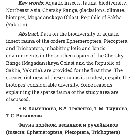
Key words:
Aquatic insects, fauna, biodiversity,
Northeast Asia, Chersky Range, glaciations, climate,
biotopes, Magadanskaya Oblast, Republic of Sakha
(Yakutia).
Abstract.
Data on the biodiversity of aquatic
insect fauna of the orders Ephemeroptera, Plecoptera
and Trichoptera, inhabiting lotic and lentic
environments in the southern spurs of the Chersky
Range (Magadanskaya Oblast and the Republic of
Sakha, Yakutia), are provided for the first time. The
species richness of these groups is modest, despite the
biotopes’ considerable diversity. Some reasons
explaining the sparse fauna of the study area are
discussed.
Е.В. Хаменкова, В.А. Тесленко, Т.М. Тиунова,
Т.С. Вшивкова
Фауна подёнок, веснянок и ручейников
(Insecta: Ephemeroptera, Plecoptera, Trichoptera)