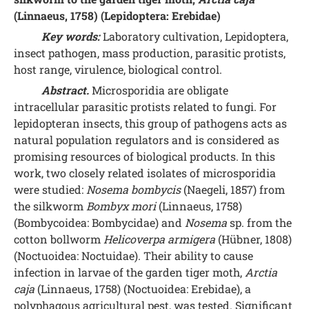
(Linnaeus, 1758) (Lepidoptera: Erebidae)
Key words:
Laboratory cultivation, Lepidoptera,
insect pathogen, mass production, parasitic protists,
host range, virulence, biological control.
Abstract.
Microsporidia are obligate
intracellular parasitic protists related to fungi. For
lepidopteran insects, this group of pathogens acts as
natural population regulators and is considered as
promising resources of biological products. In this
work, two closely related isolates of microsporidia
were studied:
Nosema bombycis
(Naegeli, 1857) from
the silkworm
Bombyx mori
(Linnaeus, 1758)
(Bombycoidea: Bombycidae) and
Nosema
sp. from the
cotton bollworm
Helicoverpa armigera
(Hübner, 1808)
(Noctuoidea: Noctuidae). Their ability to cause
infection in larvae of the garden tiger moth,
Arctia
caja
(Linnaeus, 1758) (Noctuoidea: Erebidae), a
polyphagous agricultural pest, was tested. Significant