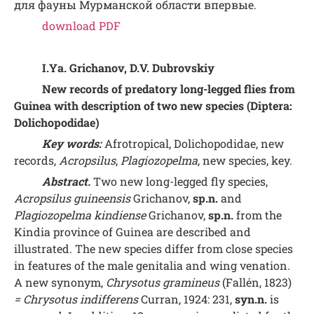
для фауны Мурманской области впервые.
download PDF
I.Ya. Grichanov, D.V. Dubrovskiy
New records of predatory long-legged flies from
Guinea with description of two new species (Diptera:
Dolichopodidae)
Key words:
Afrotropical, Dolichopodidae, new
records,
Acropsilus
,
Plagiozopelma
, new species, key.
Abstract.
Two new long-legged fly species,
Acropsilus guineensis
Grichanov,
sp.n.
and
Plagiozopelma kindiense
Grichanov,
sp.n.
from the
Kindia province of Guinea are described and
illustrated. The new species differ from close species
in features of the male genitalia and wing venation.
A new synonym,
Chrysotus gramineus
(Fallén, 1823)
=
Chrysotus indifferens
Curran, 1924: 231,
syn.n.
is