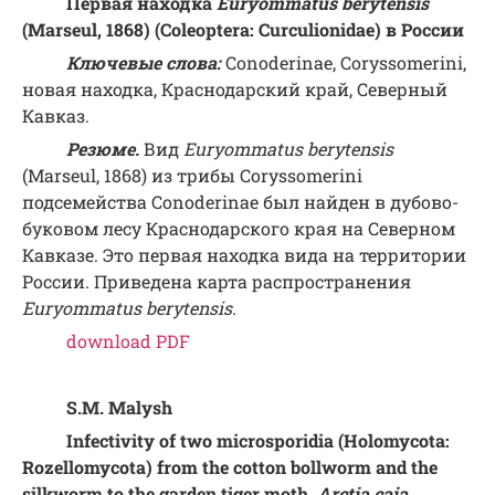
Первая
находка
Euryommatus berytensis
(Marseul, 1868) (Coleoptera: Curculionidae)
в
России
Ключевые слова:
Conoderinae, Coryssomerini,
новая находка, Краснодарский край, Северный
Кавказ.
Резюме
.
Вид
Euryommatus berytensis
(Marseul, 1868) из трибы Coryssomerini
подсемейства Conoderinae был найден в дубово-
буковом лесу Краснодарского края на Северном
Кавказе. Это первая находка вида на территории
России. Приведена карта распространения
Euryommatus berytensis
.
download PDF
S.M. Malysh
Infectivity of two microsporidia (Holomycota:
Rozellomycota) from the cotton bollworm and the
silkworm to the garden tiger moth,
Arctia caja