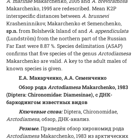
A. marinae
Makarchenko, 2005 and
A. breviramosa
Makarchenko, 1995 are redescribed. Mean K2P
interspecific distances between
A. brusnevi
Krasheninnikov, Makarchenko et Semenchenko,
sp.n.
from Bolshevik Island of and
A. appendiculata
(Lundström) from the northern part of the Russian
Far East were 8.87 %. Species delimitation (ASAP)
confirms that five species of the genus
Arctodiamesa
Makarchenko are valid. A key to the adult males of
known species is given.
Е.А. Макарченко, А.А. Семенченко
Обзор рода
Arctodiamesa
Makarchenko, 1983
(Diptera: Chironomidae: Diamesinae), с ДНК-
баркодингом известных видов
Ключевые слова:
Diptera, Chironomidae,
Arctodiamesa,
обзор, ДНК-анализ.
Резюме.
Приведён обзор хирономид рода
Arctodiamesa
Makarchenko, 1983 из арктических