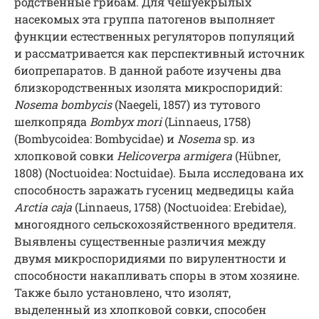
родственные грибам. Для чешуекрылых
насекомых эта группа патогенов выполняет
функции естественных регуляторов популяций
и рассматривается как перспективный источник
биопрепаратов. В данной работе изучены два
близкородственных изолята микроспоридий:
Nosema bombycis
(Naegeli, 1857) из тутового
шелкопряда
Bombyx mori
(Linnaeus, 1758)
(Bombycoidea: Bombycidae) и
Nosema
sp. из
хлопковой совки
Helicoverpa armigera
(Hübner,
1808) (Noctuoidea: Noctuidae). Была исследована их
способность заражать гусениц медведицы кайа
Arctia caja
(Linnaeus, 1758) (Noctuoidea: Erebidae),
многоядного сельскохозяйственного вредителя.
Выявлены существенные различия между
двумя микроспоридиями по вирулентности и
способности накапливать споры в этом хозяине.
Также было установлено, что изолят,
выделенный из хлопковой совки, способен