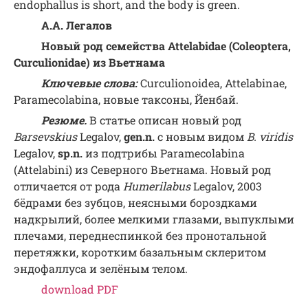
endophallus is short, and the body is green.
А
.
А
.
Легалов
Новый
род
семейства
Attelabidae (Coleoptera,
Curculionidae)
из
Вьетнама
Ключевые слова:
Curculionoidea, Attelabinae,
Paramecolabina, новые таксоны, Йенбай.
Резюме
.
В статье описан новый род
Barsevskius
Legalov,
gen.n.
с новым видом
B. viridis
Legalov,
sp.n.
из подтрибы Paramecolabina
(Attelabini) из Северного Вьетнама. Новый род
отличается от рода
Humerilabus
Legalov, 2003
бёдрами без зубцов, неясными бороздками
надкрылий, более мелкими глазами, выпуклыми
плечами, переднеспинкой без пронотальной
перетяжки, коротким базальным склеритом
эндофаллуса и зелёным телом.
download PDF