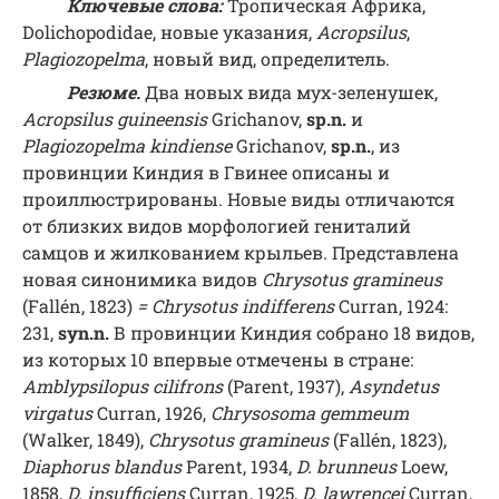
Ключевые слова:
Тропическая Африка,
Dolichopodidae, новые указания,
Acropsilus
,
Plagiozopelma
, новый вид, определитель.
Резюме
.
Два новых вида мух-зеленушек,
Acropsilus guineensis
Grichanov,
sp.n.
и
Plagiozopelma kindiense
Grichanov,
sp.n.
, из
провинции Киндия в Гвинее описаны и
проиллюстрированы. Новые виды отличаются
от близких видов морфологией гениталий
самцов и жилкованием крыльев. Представлена
новая синонимика видов
Chrysotus gramineus
(Fallén, 1823)
=
Chrysotus indifferens
Curran, 1924:
231,
syn.n.
В провинции Киндия собрано 18 видов,
из которых 10 впервые отмечены в стране:
Amblypsilopus cilifrons
(Parent, 1937),
Asyndetus
virgatus
Curran, 1926,
Chrysosoma gemmeum
(Walker, 1849),
Chrysotus gramineus
(Fallén, 1823),
Diaphorus blandus
Parent, 1934,
D. brunneus
Loew,
1858,
D. insufficiens
Curran, 1925,
D. lawrencei
Curran,