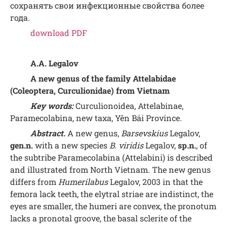
сохранять свои инфекционные свойства более
года.
download PDF
A.A. Legalov
A new genus of the family Attelabidae
(Coleoptera, Curculionidae) from Vietnam
Key words:
Curculionoidea, Attelabinae,
Paramecolabina, new taxa, Yên Bái Province.
Abstract.
A new genus,
Barsevskius
Legalov,
gen.n.
with a new species
B. viridis
Legalov,
sp.n.
, of
the subtribe Paramecolabina (Attelabini) is described
and illustrated from North Vietnam. The new genus
differs from
Humerilabus
Legalov, 2003 in that the
femora lack teeth, the elytral striae are indistinct, the
eyes are smaller, the humeri are convex, the pronotum
lacks a pronotal groove, the basal sclerite of the