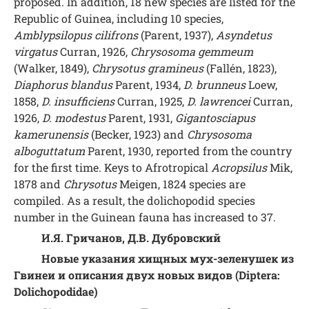
proposed. In addition, 18 new species are listed for the
Republic of Guinea, including 10 species,
Amblypsilopus cilifrons
(Parent, 1937),
Asyndetus
virgatus
Curran, 1926,
Chrysosoma gemmeum
(Walker, 1849),
Chrysotus gramineus
(Fallén, 1823),
Diaphorus blandus
Parent, 1934,
D. brunneus
Loew,
1858,
D. insufficiens
Curran, 1925,
D. lawrencei
Curran,
1926,
D. modestus
Parent, 1931,
Gigantosciapus
kamerunensis
(Becker, 1923) and
Chrysosoma
alboguttatum
Parent, 1930, reported from the country
for the first time. Keys to Afrotropical
Acropsilus
Mik,
1878 and
Chrysotus
Meigen, 1824 species are
compiled. As a result, the dolichopodid species
number in the Guinean fauna has increased to 37.
И.Я. Гричанов, Д.В. Дубровский
Новые указания хищных мух-зеленушек из
Гвинеи и описания двух новых видов (Diptera:
Dolichopodidae)