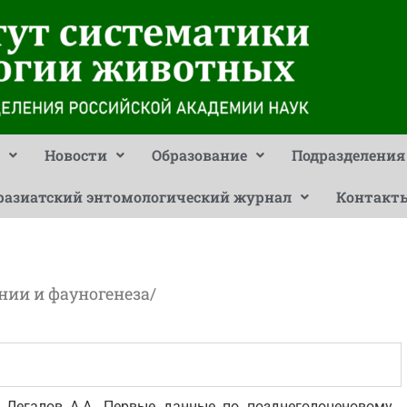
Новости
Образование
Подразделения
разиатский энтомологический журнал
Контакт
нии и фауногенеза
/
Ю., Легалов А.А. Первые данные по позднеголоценовому