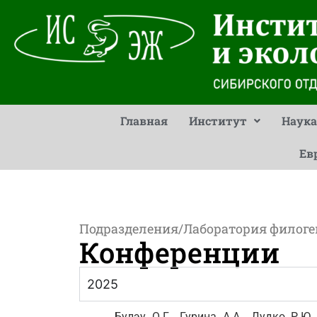
Главная
Институт
Наука
Ев
Подразделения
/
Лаборатория филоге
Конференции
2025
Булэу О.Г., Гурина А.А., Дудко Р.