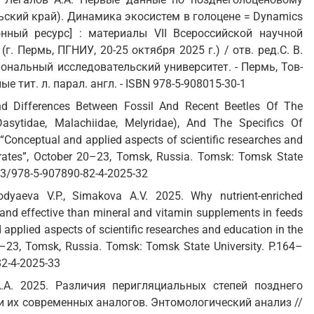
ский край). Динамика экосистем в голоцене = Dynamics
ронный ресурс] : материалы VII Всероссийской научной
 Пермь, ПГНИУ, 20-25 октября 2025 г.) / отв. ред.С. В.
нальный исследовательский университет. - Пермь, Тов-
ые тит. л. парал. англ. - ISBN 978-5-908015-30-1
And Differences Between Fossil And Recent Beetles Of The
Dasytidae, Malachiidae, Melyridae), And The Specifics Of
“Conceptual and applied aspects of scientific researches and
ebrates”, October 20–23, Tomsk, Russia. Tomsk: Tomsk State
223/978-5-907890-82-4-2025-32
odyaeva V.P., Simakova A.V. 2025. Why nutrient-enriched
and effective than mineral and vitamin supplements in feeds
 applied aspects of scientific researches and education in the
20–23, Tomsk, Russia. Tomsk: Tomsk State University. P.164–
82-4-2025-33
А.А. 2025. Различия перигляциальных степей позднего
 их современных аналогов. Энтомологический анализ //