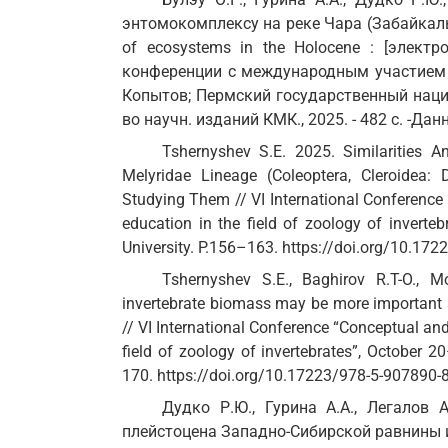
энтомокомплексу на реке Чара (Забайкаль
of ecosystems in the Holocene : [элект
конференции с международным участием (г.
Копытов; Пермский государственный нацио
во научн. изданий КМК., 2025. - 482 с. -Данн
Tshernyshev S.E. 2025. Similarities 
Melyridae Lineage (Coleoptera, Cleroidea: 
Studying Them // VI International Conference 
education in the field of zoology of invert
University. P.156–163. https://doi.org/10.17
Tshernyshev S.E., Baghirov R.T-O., M
invertebrate biomass may be more important 
// VI International Conference “Conceptual and
field of zoology of invertebrates”, October 
170. https://doi.org/10.17223/978-5-907890-
Дудко Р.Ю., Гурина А.А., Легалов 
плейстоцена Западно-Сибирской равнины и