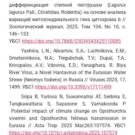
дифференциация степной пеструшки (
Lagurus
lagurus
Pall., Cricetidae, Rodentia) на основе анализа
вариаций митохондриального гена цитохрома b //
Зоологический журнал, 2025, Том 104, No 10, с.
146–153.
УБС1
https://doi.org/10.7868/S3034543X25110085
Yashina, L.N.; Abramov, S.A.; Luchnikova, E.M.;
Smetannikova, N.A.; Tregubchak, T.V.; Dupal, T.A.;
Krivopalov, A.V.; Vdovina, E.D.; Yanagihara, R. Biya
River Virus, a Novel Hantavirus of the Eurasian Water
Shrew (Neomys fodiens) in Russia // Viruses 2025, 17,
1499. УБС1
https://doi.org/10.3390/v17111499
Sripa B, Yurlova N, Suwannatrai AT, Serbina E,
Tangkawattana S, Sayasone S, Varnakovida P.
Potential impact of climate change on Opisthorchis
viverrini and Opisthorchis felineus transmission in
Eurasia // Acta Trop. 2025 Mar;263:107574. УБС1
https://doi.org/10.1016/j.actatropica.2025.107574