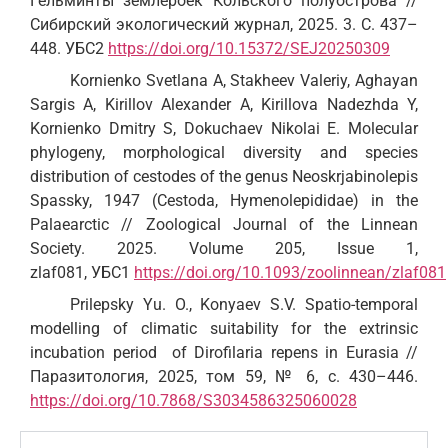
Гельминты землероек Кольского полуострова //
Сибирский экологический журнал, 2025. 3. С. 437–
448. УБС2
https://doi.org/
10.15372/
SEJ
20250309
Kornienko Svetlana A, Stakheev Valeriy, Aghayan
Sargis A, Kirillov Alexander A, Kirillova Nadezhda Y,
Kornienko Dmitry S, Dokuchaev Nikolai Е. Molecular
phylogeny, morphological diversity and species
distribution of cestodes of the genus Neoskrjabinolepis
Spassky, 1947 (Cestoda, Hymenolepididae) in the
Palaearctic // Zoological Journal of the Linnean
Society. 2025. Volume 205, Issue 1,
zlaf081, УБС1
https://doi.org/10.1093/zoolinnean/zlaf081
Prilepsky Yu. O., Konyaev S.V. Spatio-temporal
modelling of climatic suitability for the extrinsic
incubation period of Dirofilaria repens in Eurasia //
Паразитология, 2025, том 59, № 6, с. 430–446.
https://doi.org/10.7868/S3034586325060028