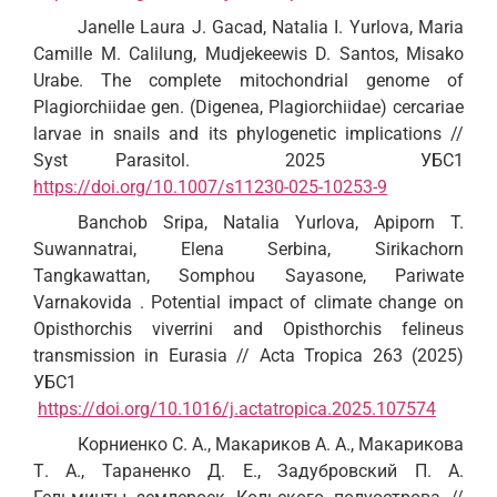
Janelle Laura J. Gacad, Natalia I. Yurlova, Maria
Camille M. Calilung, Mudjekeewis D. Santos, Misako
Urabe. The complete mitochondrial genome of
Plagiorchiidae gen. (Digenea, Plagiorchiidae) cercariae
larvae in snails and its phylogenetic implications //
Syst Parasitol. 2025 УБС1
https://doi.org/10.1007/s11230-025-10253-9
Banchob Sripa, Natalia Yurlova, Apiporn T.
Suwannatrai, Elena Serbina, Sirikachorn
Tangkawattan, Somphou Sayasone, Pariwate
Varnakovida . Potential impact of climate change on
Opisthorchis viverrini and Opisthorchis felineus
transmission in Eurasia // Acta Tropica 263 (2025)
УБС1
https://doi.org/10.1016/j.actatropica.2025.107574
Корниенко С. А., Макариков А. А., Макарикова
Т. А., Тараненко Д. Е., Задубровский П. А.