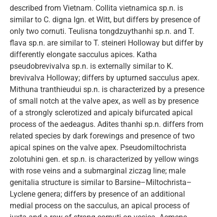
described from Vietnam. Collita vietnamica sp.n. is
similar to C. digna Ign. et Witt, but differs by presence of
only two cornuti. Teulisna tongdzuythanhi sp.n. and T.
flava sp.n. are similar to T. steineri Holloway but differ by
differently elongate sacculus apices. Katha
pseudobrevivalva sp.n. is externally similar to K.
brevivalva Holloway; differs by upturned sacculus apex.
Mithuna tranthieudui sp.n. is characterized by a presence
of small notch at the valve apex, as well as by presence
of a strongly sclerotized and apicaly bifurcated apical
process of the aedeagus. Adites thanhi sp.n. differs from
related species by dark forewings and presence of two
apical spines on the valve apex. Pseudomiltochrista
zolotuhini gen. et sp.n. is characterized by yellow wings
with rose veins and a submarginal ziczag line; male
genitalia structure is similar to Barsine–Miltochrista–
Lyclene genera; differs by presence of an additional
medial process on the sacculus, an apical process of