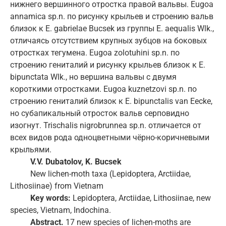
нижнего вершинного отростка правой вальвы. Eugoa
annamica sp.n. по рисунку крыльев и строению вальв
близок к E. gabrielae Bucsek из группы E. aequalis Wlk.,
отличаясь отсутствием крупных зубцов на боковых
отростках тегумена. Eugoa zolotuhini sp.n. по
строению гениталий и рисунку крыльев близок к E.
bipunctata Wlk., но вершина вальвы с двумя
короткими отростками. Eugoa kuznetzovi sp.n. по
строению гениталий близок к E. bipunctalis van Eecke,
но субапикальный отросток вальв серповидно
изогнут. Trischalis nigrobrunnea sp.n. отличается от
всех видов рода одноцветными чёрно-коричневыми
крыльями.
V.V. Dubatolov, K. Bucsek
New lichen-moth taxa (Lepidoptera, Arctiidae,
Lithosiinae) from Vietnam
Key words:
Lepidoptera, Arctiidae, Lithosiinae, new
species, Vietnam, Indochina.
Abstract.
17 new species of lichen-moths are