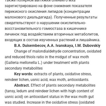
также полярной вытяжки оленьего мха
зарегистрировано на фоне снижения показателя
перекисного окисления липидов (концентрации
малонового диальдегида). Полученные результаты
свидетельствуют о нарушении окислительно-
восстановительного гомеостаза в кишечнике
личинок под воздействием вторичных метаболитов,
входящих в состав изученных растений и лишайника.
B.A. Duisembecov, A.A. Ivanskaya, I.M. Dubovskiy
Change of malondialdehyde concentration, oxidated
and reduced thiols ratio in the midgut of wax moth
(Galleria mellonella L.) under treatment with plants
secondary metabolites
Key words:
extracts of plants, oxidative stress,
reindeer lichen, usnic acid, wax moth, antioxidants.
Abstract.
Effect of plants secondary metabolites
(tansy, ledum and reindeer lichen with high content of
usnic acid) on antioxidant status in the wax moth gut
was studied. Increase in the oxidative stress (oxidated