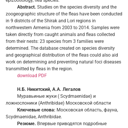
epizootiology, flea species.
Abstract.
Studies on the species diversity and the
zoogeographic structure of the fleas have been conducted
in 9 districts of the Shirak and Lori regions in
northwestern Armenia from 2003 to 2014. Samples were
taken directly from caught animals and fleas collected
from their nests: 23 species from 3 families were
determined. The database created on species diversity
and geographical distribution of the fleas could also aid
work on determining and preventing natural foci diseases
transmitted by fleas in the region.
download PDF
Н.Б. Никитский, A.A. Легалов
Муравьиные жуки ( Scydmaenidae) и
ложнослоники (Anthribidae) Московской области
Ключевые слова:
Московская область, фауна,
Scydmaenidae, Anthribidae.
Резюме.
Впервые приводятся подробные