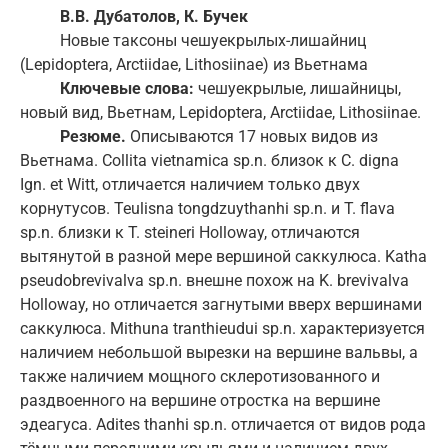
B.B.
Дубатолов
,
К
.
Бучек
Новые таксоны чешуекрылых-лишайниц
(Lepidoptera, Arctiidae, Lithosiinae) из Вьетнама
Ключевые
слова
:
чешуекрылые, лишайницы,
новый вид, Вьетнам, Lepidoptera, Arctiidae, Lithosiinae.
Резюме.
Описываются 17 новых видов из
Вьетнама. Collita vietnamica sp.n. близок к C. digna
Ign. et Witt, отличается наличием только двух
корнутусов. Teulisna tongdzuythanhi sp.n. и T. flava
sp.n. близки к T. steineri Holloway, отличаются
вытянутой в разной мере вершиной саккулюса. Katha
pseudobrevivalva sp.n. внешне похож на K. brevivalva
Holloway, но отличается загнутыми вверх вершинами
саккулюса. Mithuna tranthieudui sp.n. характеризуется
наличием небольшой вырезки на вершине вальвы, а
также наличием мощного склеротизованного и
раздвоенного на вершине отростка на вершине
эдеагуса. Adites thanhi sp.n. отличается от видов рода