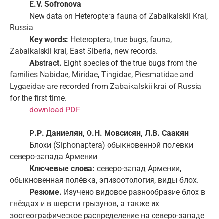
E.V. Sofronova
New data on Heteroptera fauna of Zabaikalskii Krai,
Russia
Key words:
Heteroptera, true bugs, fauna,
Zabaikalskii krai, East Siberia, new records.
Abstract.
Eight species of the true bugs from the
families Nabidae, Miridae, Tingidae, Piesmatidae and
Lygaeidae are recorded from Zabaikalskii krai of Russia
for the first time.
download PDF
Р.Р. Даниелян, О.Н. Мовсисян, Л.В. Саакян
Блохи (Siphonaptera) обыкновенной полевки
северо-запада Армении
Ключевые слова:
северо-запад Армении,
обыкновенная полёвка, эпизоотология, виды блох.
Резюме.
Изучено видовое разнообразие блох в
гнёздах и в шерсти грызунов, а также их
зоогеографическое распределение на северо-западе