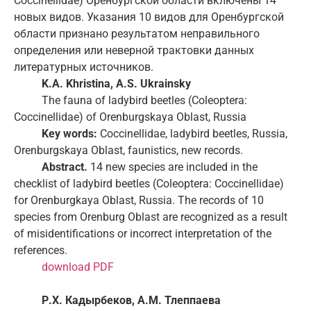
Coccinellidae) Оренбургской области включены 14
новых видов. Указания 10 видов для Оренбургской
области признано результатом неправильного
определения или неверной трактовки данных
литературных источников.
K.A. Khristina, A.S. Ukrainsky
The fauna of ladybird beetles (Coleoptera:
Coccinellidae) of Orenburgskaya Oblast, Russia
Key words:
Coccinellidae, ladybird beetles, Russia,
Orenburgskaya Oblast, faunistics, new records.
Abstract.
14 new species are included in the
checklist of ladybird beetles (Coleoptera: Coccinellidae)
for Orenburgkaya Oblast, Russia. The records of 10
species from Orenburg Oblast are recognized as a result
of misidentifications or incorrect interpretation of the
references.
download PDF
Р.Х. Кадырбеков, А.М. Тлеппаева