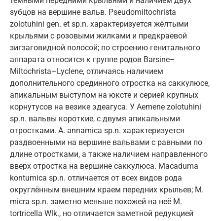
тёмными передними крыльями и наличием двух
зубцов на вершине вальв. Pseudomiltochrista
zolotuhini gen. et sp.n. характеризуется жёлтыми
крыльями с розовыми жилками и предкраевой
зигзаговидной полосой; по строению генитального
аппарата относится к группе родов Barsine–
Miltochrista–Lyclene, отличаясь наличием
дополнительного срединного отростка на саккулюсе,
апикальным выступом на юксте и серией крупных
корнутусов на везике эдеагуса. У Aemene zolotuhini
sp.n. вальвы короткие, с двумя апикальными
отростками. A. annamica sp.n. характеризуется
раздвоенными на вершине вальвами с равными по
длине отростками, а также наличием направленного
вверх отростка на вершине саккулюса. Macaduma
kontumica sp.n. отличается от всех видов рода
округлённым внешним краем передних крыльев; M.
micra sp.n. заметно меньше похожей на неё M.
tortricella Wlk., но отличается заметной редукцией