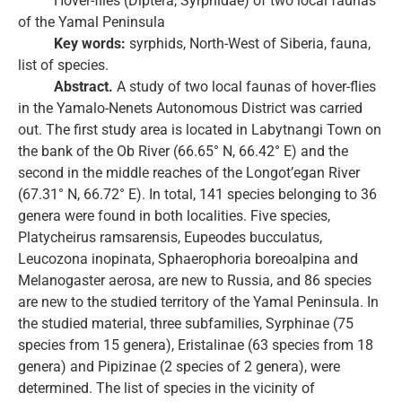
Hover-flies (Diptera, Syrphidae) of two local faunas
of the Yamal Peninsula
Key words:
syrphids, North-West of Siberia, fauna,
list of species.
Abstract.
A study of two local faunas of hover-flies
in the Yamalo-Nenets Autonomous District was carried
out. The first study area is located in Labytnangi Town on
the bank of the Ob River (66.65° N, 66.42° E) and the
second in the middle reaches of the Longot’egan River
(67.31° N, 66.72° E). In total, 141 species belonging to 36
genera were found in both localities. Five species,
Platycheirus ramsarensis, Eupeodes bucculatus,
Leucozona inopinata, Sphaerophoria boreoalpina and
Melanogaster aerosa, are new to Russia, and 86 species
are new to the studied territory of the Yamal Peninsula. In
the studied material, three subfamilies, Syrphinae (75
species from 15 genera), Eristalinae (63 species from 18
genera) and Pipizinae (2 species of 2 genera), were
determined. The list of species in the vicinity of