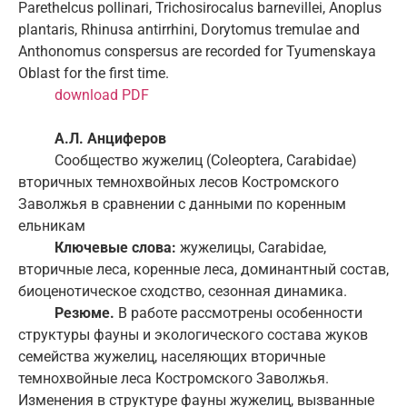
Parethelcus pollinari, Trichosirocalus barnevillei, Anoplus
plantaris, Rhinusa antirrhini, Dorytomus tremulae and
Anthonomus conspersus are recorded for Tyumenskaya
Oblast for the first time.
download PDF
А.Л. Анциферов
Сообщество жужелиц (Coleoptera, Carabidae)
вторичных темнохвойных лесов Костромского
Заволжья в сравнении с данными по коренным
ельникам
Ключевые слова:
жужелицы, Carabidae,
вторичные леса, коренные леса, доминантный состав,
биоценотическое сходство, сезонная динамика.
Резюме.
В работе рассмотрены особенности
структуры фауны и экологического состава жуков
семейства жужелиц, населяющих вторичные
темнохвойные леса Костромского Заволжья.
Изменения в структуре фауны жужелиц, вызванные