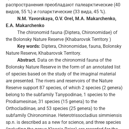
распространения преобладают палеарктические (40
видов, 55 %) и голарктические (33 вида, 45 %).
N.M. Yavorskaya, O.V. Orel, M.A. Makarchenko,
E.A. Makarchenko
The chironomid fauna (Diptera, Chironomidae) of
the Bolonsky Nature Reserve (Khabarovsk Territory )
Key words:
Diptera, Chironomidae, fauna, Bolonsky
Nature Reserve, Khabarovsk Territory.
Abstract.
Data on the chironomid fauna of the
Bolonsky Nature Reserve in the form of an annotated list
of species based on the study of the imaginal material
are presented. The rivers and reservoirs of the Nature
Reserve support 87 species, of which 2 species (2 genera)
belong to the subfamily Tanypodinae, 1 species to the
Prodiamesinae, 31 species (15 genera) to the
Orthocladiinae, and 53 species (25 genera) to the
subfamily Chironominae. Heterotrissocladius simmiensis
sp.n. is described as a new for science, and three species