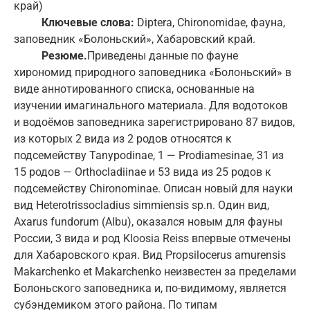
край)
Ключевые слова:
Diptera, Chironomidae, фауна,
заповедник «Болоньский», Хабаровский край.
Резюме.
Приведены данные по фауне
хирономид природного заповедника «Болоньский» в
виде аннотированного списка, основанные на
изучении имагинального материала. Для водотоков
и водоёмов заповедника зарегистрировано 87 видов,
из которых 2 вида из 2 родов относятся к
подсемейству Tanypodinae, 1 — Prodiamesinae, 31 из
15 родов — Orthocladiinae и 53 вида из 25 родов к
подсемейству Chironominae. Описан новый для науки
вид Heterotrissocladius simmiensis sp.n. Один вид,
Axarus fundorum (Albu), оказался новым для фауны
России, 3 вида и род Kloosia Reiss впервые отмечены
для Хабаровского края. Вид Propsilocerus amurensis
Makarchenko et Makarchenko неизвестен за пределами
Болоньского заповедника и, по-видимому, является
субэндемиком этого района. По типам