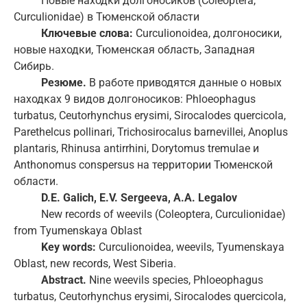
Новые находки долгоносиков (Coleoptera,
Curculionidae) в Тюменской области
Ключевые слова:
Curculionoidea, долгоносики,
новые находки, Тюменская область, Западная
Сибирь.
Резюме.
В работе приводятся данные о новых
находках 9 видов долгоносиков: Phloeophagus
turbatus, Ceutorhynchus erysimi, Sirocalodes quercicola,
Parethelcus pollinari, Trichosirocalus barnevillei, Anoplus
plantaris, Rhinusa antirrhini, Dorytomus tremulae и
Anthonomus conspersus на территории Тюменской
области.
D.E. Galich, E.V. Sergeeva, A.A. Legalov
New records of weevils (Coleoptera, Curculionidae)
from Tyumenskaya Oblast
Key words:
Curculionoidea, weevils, Tyumenskaya
Oblast, new records, West Siberia.
Abstract.
Nine weevils species, Phloeophagus
turbatus, Ceutorhynchus erysimi, Sirocalodes quercicola,