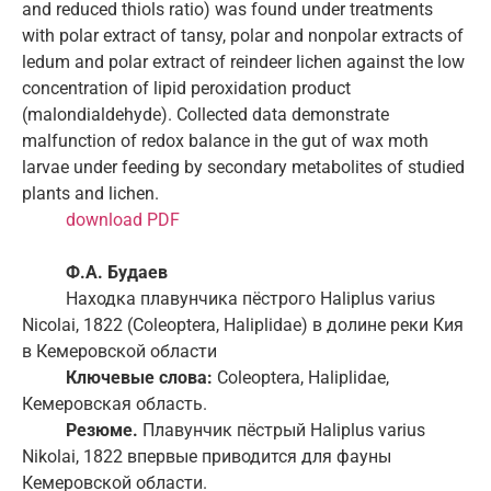
and reduced thiols ratio) was found under treatments
with polar extract of tansy, polar and nonpolar extracts of
ledum and polar extract of reindeer lichen against the low
concentration of lipid peroxidation product
(malondialdehyde). Collected data demonstrate
malfunction of redox balance in the gut of wax moth
larvae under feeding by secondary metabolites of studied
plants and lichen.
download PDF
Ф.А. Будаев
Находка плавунчика пёстрого Haliplus varius
Nicolai, 1822 (Coleoptera, Haliplidae) в долине реки Кия
в Кемеровской области
Ключевые слова:
Coleoptera, Haliplidae,
Кемеровская область.
Резюме.
Плавунчик пёстрый Haliplus varius
Nikolai, 1822 впервые приводится для фауны
Кемеровской области.