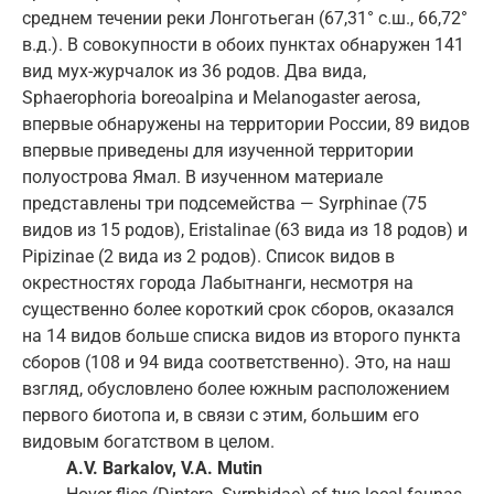
среднем течении реки Лонготьеган (67,31° с.ш., 66,72°
в.д.). В совокупности в обоих пунктах обнаружен 141
вид мух-журчалок из 36 родов. Два вида,
Sphaerophoria boreoalpina и Melanogaster aerosa,
впервые обнаружены на территории России, 89 видов
впервые приведены для изученной территории
полуострова Ямал. В изученном материале
представлены три подсемейства — Syrphinae (75
видов из 15 родов), Eristalinae (63 вида из 18 родов) и
Pipizinae (2 вида из 2 родов). Список видов в
окрестностях города Лабытнанги, несмотря на
существенно более короткий срок сборов, оказался
на 14 видов больше списка видов из второго пункта
сборов (108 и 94 вида соответственно). Это, на наш
взгляд, обусловлено более южным расположением
первого биотопа и, в связи с этим, бoльшим его
видовым богатством в целом.
A.V. Barkalov, V.A. Mutin