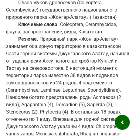
Обзор жуков-дровосеков (Coleoptera,
Cerambycidae) государственного национального
природного парка «Жонгар-Алатау» (Казахстан)
Ключевые слова:
Coleoptera, Cerambycidae,
фауна, распространение, виды, Казахстан.
Резюме.
Природный парк «Жонгар-Алатау»
занимает обширную территорию в казахстанской
части горной системы Джунгарского Алатау, начиная
от ущелья реки Аксу на юге, до хребтов Кунгей и
Тастау на северовостоке. В настоящий момент с
территории парка известно 38 видов и подвидов
жуков-дровосеков из 24 родов, 4 подсемейств
(Cerambycinae, Lamiinae, Lepturinae, Spondylidinae).
Наиболее богато представлены роды Acmaeops (2
вида), Agapanthia (4), Dorcadion (5), Saperda (3),
Stenocorus (2), Phytoecia (4). В остальных 18 родах
отмечено по 1 виду. Впервые для горной системы
Джунгарского Алатау указаны 4 вида: Chlorophorus
varius varius, Menesia sulphurata, Rhagium inquisitor