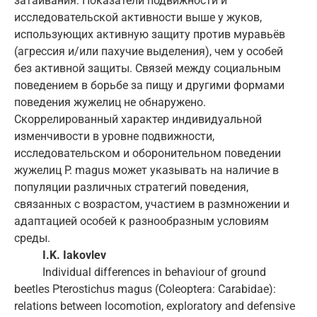
затаивания. Показатели подвижности и
исследовательской активности выше у жуков,
использующих активную защиту против муравьёв
(агрессия и/или пахучие выделения), чем у особей
без активной защиты. Связей между социальным
поведением в борьбе за пищу и другими формами
поведения жужелиц не обнаружено.
Скоррелированный характер индивидуальной
изменчивости в уровне подвижности,
исследовательском и оборонительном поведении
жужелиц P. magus может указывать на наличие в
популяции различных стратегий поведения,
связанных с возрастом, участием в размножении и
адаптацией особей к разнообразным условиям
среды.
I.K. Iakovlev
Individual differences in behaviour of ground
beetles Pterostichus magus (Coleoptera: Carabidae):
relations between locomotion, exploratory and defensive