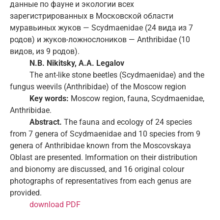
данные по фауне и экологии всех
зарегистрированных в Московской области
муравьиных жуков — Scydmaenidae (24 вида из 7
родов) и жуков-ложнослоников — Anthribidae (10
видов, из 9 родов).
N.B. Nikitsky, A.A. Legalov
The ant-like stone beetles (Scydmaenidae) and the
fungus weevils (Anthribidae) of the Moscow region
Key words:
Moscow region, fauna, Scydmaenidae,
Anthribidae.
Abstract.
The fauna and ecology of 24 species
from 7 genera of Scydmaenidae and 10 species from 9
genera of Anthribidae known from the Moscovskaya
Oblast are presented. Imformation on their distribution
and bionomy are discussed, and 16 original colour
photographs of representatives from each genus are
provided.
download PDF