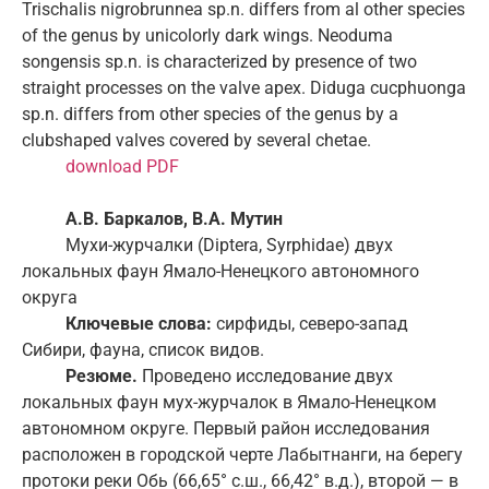
Trischalis nigrobrunnea sp.n. differs from al other species
of the genus by unicolorly dark wings. Neoduma
songensis sp.n. is characterized by presence of two
straight processes on the valve apex. Diduga cucphuonga
sp.n. differs from other species of the genus by a
clubshaped valves covered by several chetae.
download PDF
A.B. Баркалов, B.A. Мутин
Мухи-журчалки (Diptera, Syrphidae) двух
локальных фаун Ямало-Ненецкого автономного
округа
Ключевые слова:
сирфиды, северо-запад
Сибири, фауна, список видов.
Резюме.
Проведено исследование двух
локальных фаун мух-журчалок в Ямало-Ненецком
автономном округе. Первый район исследования
расположен в городской черте Лабытнанги, на берегу
протоки реки Обь (66,65° с.ш., 66,42° в.д.), второй — в