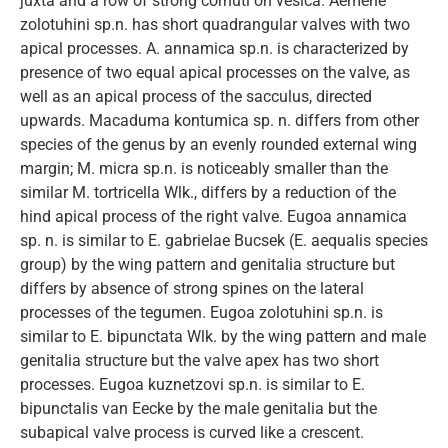
juxta and a row of strong cornuti on vesica. Aemene
zolotuhini sp.n. has short quadrangular valves with two
apical processes. A. annamica sp.n. is characterized by
presence of two equal apical processes on the valve, as
well as an apical process of the sacculus, directed
upwards. Macaduma kontumica sp. n. differs from other
species of the genus by an evenly rounded external wing
margin; M. micra sp.n. is noticeably smaller than the
similar M. tortricella Wlk., differs by a reduction of the
hind apical process of the right valve. Eugoa annamica
sp. n. is similar to E. gabrielae Bucsek (E. aequalis species
group) by the wing pattern and genitalia structure but
differs by absence of strong spines on the lateral
processes of the tegumen. Eugoa zolotuhini sp.n. is
similar to E. bipunctata Wlk. by the wing pattern and male
genitalia structure but the valve apex has two short
processes. Eugoa kuznetzovi sp.n. is similar to E.
bipunctalis van Eecke by the male genitalia but the
subapical valve process is curved like a crescent.