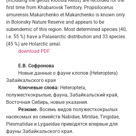
(including the genus Kloosia Reiss) are recorded for the
first time from Khabarovsk Territory. Propsilocerus
amurensis Makarchenko et Makarchenko is known only
in Bolonsky Nature Reserve and appears to be
subendemic of this region. Most determined species (40,
i.e. 55 %) have a Palaearctic distribution and 33 species
(45 %) are Holarctic areal.
download PDF
Е.В. Софронова
Новые данные о фауне клопов (Heteroptera)
Забайкальского края
Ключевые слова:
Heteroptera,
полужесткокрылые, фауна, Забайкальский край,
Восточная Сибирь, новые указания.
Резюме.
Восемь видов полужесткокрылых
насекомых из семейств Nabidae, Miridae, Tingidae,
Piesmatidae и Lygaeidae приводятся впервые для
фауны Забайкальского края.