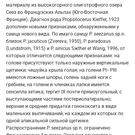
материалу из высокогорного олиготрофного озера
Сеез во Французских Альпах (Юго-Восточная
Франция). Диагноз рода Propsilocerus Kieffer, 1923
дополнен новыми признаками, обнаруженными у
самца нового вида. По имаго самцу P. seezanus sp.n.
близок P. jacuticus (Zvereva, 1950), P. paradoxus
(Lundstrom, 1915) и P. sinicus Sжther et Wang, 1996, от
которых отличается следующими признаками: на
голове присутствуют только наружные вертикальные
щетинки; чешуйка крыла голая; на голени PI–PIII
имеются ложные шпоры, голень задней ноги с
гребнем, на голени и члениках лапки имеется
сенсилла хетика; тергит IX почти прямоугольный, с
выступающими частями постериолатерально;
верхние и средние придатки гонококсита в виде
маленьких выпячиваний, на каждом из которых по
одной апикальной сильной щетинке.
Распространение P. seezanus sp.n. ограничено