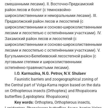
смешанными лесами). II. Восточно-Предкамский
район лесов и болот (с темнохвойно-
широколиственными и неморальными лесами). III.
Предволжский район лесов и лесостепей (с
широколиственными и сосново-широколиственными
лесами и лесостепью с остепнёнными участками). IV.
Закамский район лесов и лесостепей (с
широколиственными и сосново-широколиственными
лесами и лесостепью с остепнёнными участками). V.
Бугульминско-Белебеевский лесостепной район (с
луговыми степями и широколиственными
остепнённо-травянистыми лесами).
I.O. Karmazina, N.G. Petrov, N.V. Shulaev
Faunistic barriers and zoogeographical zoning of
the Central part of Volga-Kama region based on the data
on Orthopterous insects (Orthoptera) and Rhopalocera
butterflies (Lepidoptera: Rhopalocera)
Key words:
Orthoptera, Orthopterous insects,