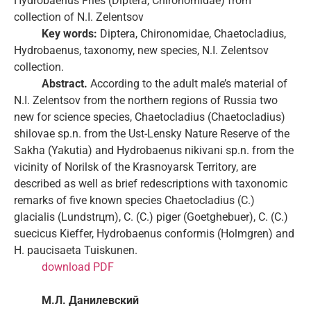
Hydrobaenus Fries (Diptera, Chironomidae) from
collection of N.I. Zelentsov
Key words:
Diptera, Chironomidae, Chaetocladius,
Hydrobaenus, taxonomy, new species, N.I. Zelentsov
collection.
Abstract.
According to the adult male’s material of
N.I. Zelentsov from the northern regions of Russia two
new for science species, Chaetocladius (Chaetocladius)
shilovae sp.n. from the Ust-Lensky Nature Reserve of the
Sakha (Yakutia) and Hydrobaenus nikivani sp.n. from the
vicinity of Norilsk of the Krasnoyarsk Territory, are
described as well as brief redescriptions with taxonomic
remarks of five known species Chaetocladius (C.)
glacialis (Lundstrцm), C. (C.) piger (Goetghebuer), C. (C.)
suecicus Kieffer, Hydrobaenus conformis (Holmgren) and
H. paucisaeta Tuiskunen.
download PDF
М
.
Л
.
Данилевский