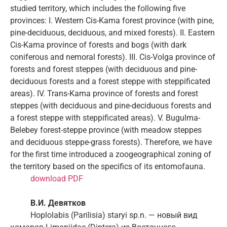
studied territory, which includes the following five
provinces: I. Western Cis-Kama forest province (with pine,
pine-deciduous, deciduous, and mixed forests). II. Eastern
Cis-Kama province of forests and bogs (with dark
coniferous and nemoral forests). III. Cis-Volga province of
forests and forest steppes (with deciduous and pine-
deciduous forests and a forest steppe with steppificated
areas). IV. Trans-Kama province of forests and forest
steppes (with deciduous and pine-deciduous forests and
a forest steppe with steppificated areas). V. Bugulma-
Belebey forest-steppe province (with meadow steppes
and deciduous steppe-grass forests). Therefore, we have
for the first time introduced a zoogeographical zoning of
the territory based on the specifics of its entomofauna.
download PDF
В
.
И
.
Девятков
Hoplolabis (Parilisia) staryi sp.n. — новый вид