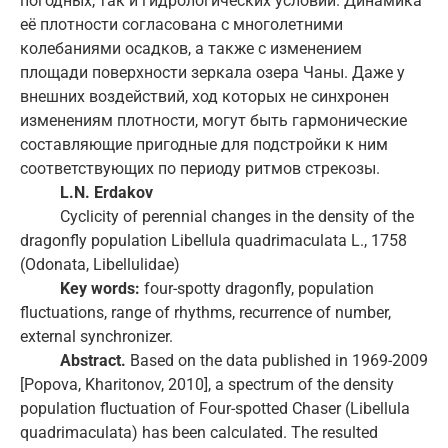
погодных, так и гидрологических условий. Динамика
её плотности согласована с многолетними
колебаниями осадков, а также с изменением
площади поверхности зеркала озера Чаны. Даже у
внешних воздействий, ход которых не синхронен
изменениям плотности, могут быть гармонические
составляющие пригодные для подстройки к ним
соответствующих по периоду ритмов стрекозы.
L.N. Erdakov
Cyclicity of perennial changes in the density of the
dragonfly population Libellula quadrimaculata L., 1758
(Odonata, Libellulidae)
Key words:
four-spotty dragonfly, population
fluctuations, range of rhythms, recurrence of number,
external synchronizer.
Abstract.
Based on the data published in 1969-2009
[Popova, Kharitonov, 2010], a spectrum of the density
population fluctuation of Four-spotted Chaser (Libellula
quadrimaculata) has been calculated. The resulted