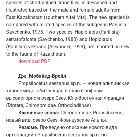
species of short-palped crane flies, is described and
illustrated based on the male and female adults from
East Kazakhstan (southern Altai Mts). The new species is
compared with related species of the subgenus Parilisia
Savchenko, 1976. Two species, Hoplolabis (Parilisia)
serratofalcata (Savchenko, 1983) and Hoplolabis
(Parilisia) yezoana (Alexander, 1924), are reported as new
to the fauna of Kazakhstan.
download PDF
Дж
.
Мобайед
-
Брейл
Propsilocerus seezanus sp.n. — новая альпийская
хирономида, обитающая в олиготрофном
высокогорном озере Сеез, Юго-Восточная Франция
(Diptera, Chironomidae, Orthocladiinae)
Ключевые
слова
:
Chironomidae, Propsilocerus,
новый вид, озеро Сеез, Французские Альпы.
Резюме.
Приведено описание нового вида
ортокладиин Propsilocerus seezanus sp.n. по