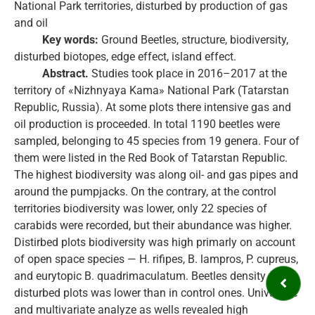
National Park territories, disturbed by production of gas
and oil
Key words:
Ground Beetles, structure, biodiversity,
disturbed biotopes, edge effect, island effect.
Abstract.
Studies took place in 2016–2017 at the
territory of «Nizhnyaya Kama» National Park (Tatarstan
Republic, Russia). At some plots there intensive gas and
oil production is proceeded. In total 1190 beetles were
sampled, belonging to 45 species from 19 genera. Four of
them were listed in the Red Book of Tatarstan Republic.
The highest biodiversity was along oil- and gas pipes and
around the pumpjacks. On the contrary, at the control
territories biodiversity was lower, only 22 species of
carabids were recorded, but their abundance was higher.
Distirbed plots biodiversity was high primarly on account
of open space species — H. rifipes, B. lampros, P. cupreus,
and eurytopic B. quadrimaculatum. Beetles density at
disturbed plots was lower than in control ones. Univariate
and multivariate analyze as wells revealed high