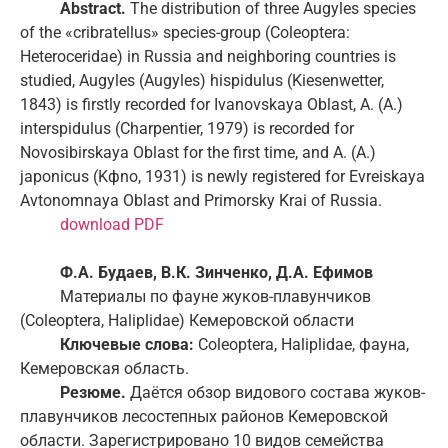
Abstract.
The distribution of three Augyles species
of the «cribratellus» species-group (Coleoptera:
Heteroceridae) in Russia and neighboring countries is
studied, Augyles (Augyles) hispidulus (Kiesenwetter,
1843) is firstly recorded for Ivanovskaya Oblast, A. (A.)
interspidulus (Charpentier, 1979) is recorded for
Novosibirskaya Oblast for the first time, and A. (A.)
japonicus (Kфno, 1931) is newly registered for Evreiskaya
Avtonomnaya Oblast and Primorsky Krai of Russia.
download PDF
Ф.А. Будаев, В.К. Зинченко, Д.А. Ефимов
Материалы по фауне жуков-плавунчиков
(Coleoptera, Haliplidae) Кемеровской области
Ключевые слова:
Coleoptera, Haliplidae, фауна,
Кемеровская область.
Резюме.
Даётся обзор видового состава жуков-
плавунчиков лесостепных районов Кемеровской
области. Зарегистрировано 10 видов семейства