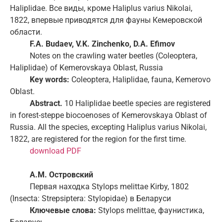
Haliplidae. Все виды, кроме Haliplus varius Nikolai,
1822, впервые приводятся для фауны Кемеровской
области.
F.A. Budaev, V.K. Zinchenko, D.A. Efimov
Notes on the crawling water beetles (Coleoptera,
Haliplidae) of Kemerovskaya Oblast, Russia
Key words:
Coleoptera, Haliplidae, fauna, Kemerovo
Oblast.
Abstract.
10 Haliplidae beetle species are registered
in forest-steppe biocoenoses of Kemerovskaya Oblast of
Russia. All the species, excepting Haliplus varius Nikolai,
1822, are registered for the region for the first time.
download PDF
А
.
М
.
Островский
Первая находка Stylops melittae Kirby, 1802
(Insecta: Strepsiptera: Stylopidae) в Беларуси
Ключевые слова:
Stylops melittae, фаунистика,