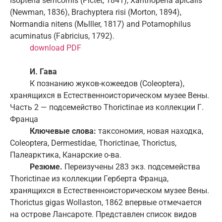
Isoptena serricornis (Pictet, 1841), Xanthoperla apicalis
(Newman, 1836), Brachyptera risi (Morton, 1894),
Normandia nitens (Mьlller, 1817) and Potamophilus
acuminatus (Fabricius, 1792).
download PDF
И. Гава
К познанию жуков-кожеедов (Coleoptera),
хранящихся в Естественноисторическом музее Вены.
Часть 2 — подсемейство Thorictinae из коллекции Г.
Франца
Ключевые слова:
таксономия, новая находка,
Coleoptera, Dermestidae, Thorictinae, Thorictus,
Палеарктика, Канарские о-ва.
Резюме.
Переизучены 283 экз. подсемейства
Thorictinae из коллекции Герберта Франца,
хранящихся в Естественноисторическом музее Вены.
Thorictus gigas Wollaston, 1862 впервые отмечается
на острове Лансароте. Представлен список видов