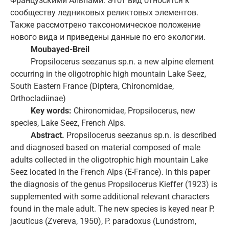
Французскими Альпами. Этот вид относится к
сообществу ледниковых реликтовых элементов.
Также рассмотрено таксономическое положение
нового вида и приведены данные по его экологии.
Moubayed-Breil
Propsilocerus seezanus sp.n. a new alpine element
occurring in the oligotrophic high mountain Lake Seez,
South Eastern France (Diptera, Chironomidae,
Orthocladiinae)
Key words:
Chironomidae, Propsilocerus, new
species, Lake Seez, French Alps.
Abstract.
Propsilocerus seezanus sp.n. is described
and diagnosed based on material composed of male
adults collected in the oligotrophic high mountain Lake
Seez located in the French Alps (E-France). In this paper
the diagnosis of the genus Propsilocerus Kieffer (1923) is
supplemented with some additional relevant characters
found in the male adult. The new species is keyed near P.
jacuticus (Zvereva, 1950), P. paradoxus (Lundstrom,