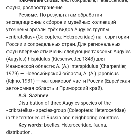
Ключевые слова:
жесткокрылые, Heteroceridae,
фауна, распространение.
Резюме.
По результатам обработки
экспедиционных сборов и музейных коллекций
уточнены ареалы трёх видов Augyles группы
«cribratellus» (Coleoptera: Heteroceridae) на территории
России и сопредельных стран. Для региональных
фаун впервые отмечены следующие таксоны: Augyles
(Augyles) hispidulus (Kiesenwetter, 1843) для
Ивановской области; A. (A.) interspidulus (Charpentier,
1979) — Новосибирской области, A. (A.) japonicus
(Kфno, 1931) — материковой части России (Еврейская
автономная область и Приморский край).
A.S. Sazhnev
Distribution of three Augyles species of the
«cribratellus» species-group (Coleoptera: Heteroceridae)
in the territories of Russia and neighboring countries
Key words:
beetles, Heteroceridae, fauna,
distribution.