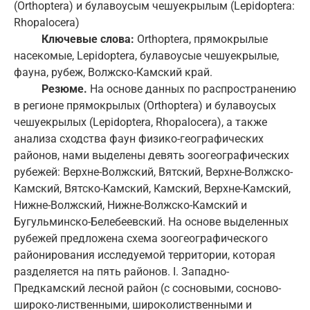
(Orthoptera) и булавоусым чешуекрылым (Lepidoptera:
Rhopalocera)
Ключевые слова:
Orthoptera, прямокрылые
насекомые, Lepidoptera, булавоусые чешуекрылые,
фауна, рубеж, Волжско-Камский край.
Резюме.
На основе данных по распространению
в регионе прямокрылых (Orthoptera) и булавоусых
чешуекрылых (Lepidoptera, Rhopalocera), а также
анализа сходства фаун физико-географических
районов, нами выделены девять зоогеографических
рубежей: Верхне-Волжский, Вятский, Верхне-Волжско-
Камский, Вятско-Камский, Камский, Верхне-Камский,
Нижне-Волжский, Нижне-Волжско-Камский и
Бугульминско-Белебеевский. На основе выделенных
рубежей предложена схема зоогеографического
районирования исследуемой территории, которая
разделяется на пять районов. I. Западно-
Предкамский лесной район (с сосновыми, сосново-
широко-лиственными, широколиственными и