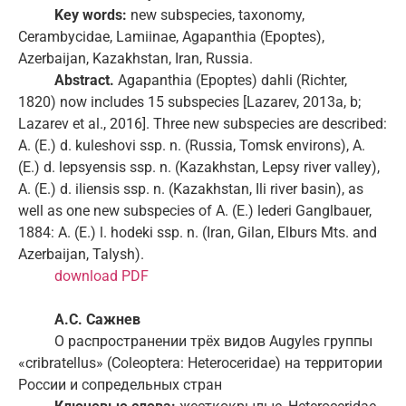
Key words:
new subspecies, taxonomy,
Cerambycidae, Lamiinae, Agapanthia (Epoptes),
Azerbaijan, Kazakhstan, Iran, Russia.
Abstract.
Agapanthia (Epoptes) dahli (Richter,
1820) now includes 15 subspecies [Lazarev, 2013a, b;
Lazarev et al., 2016]. Three new subspecies are described:
A. (E.) d. kuleshovi ssp. n. (Russia, Tomsk environs), A.
(E.) d. lepsyensis ssp. n. (Kazakhstan, Lepsy river valley),
A. (E.) d. iliensis ssp. n. (Kazakhstan, Ili river basin), as
well as one new subspecies of A. (E.) lederi Ganglbauer,
1884: A. (E.) l. hodeki ssp. n. (Iran, Gilan, Elburs Mts. and
Azerbaijan, Talysh).
download PDF
А.С. Сажнев
О распространении трёх видов Augyles группы
«cribratellus» (Coleoptera: Heteroceridae) на территории
России и сопредельных стран