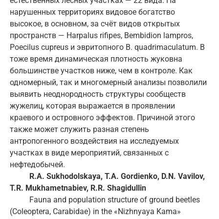
естественных лесных участках — 22 вида. На
нарушенных территориях видовое богатство
высокое, в основном, за счёт видов открытых
пространств — Harpalus rifipes, Bembidion lampros,
Poecilus cupreus и эвритопного B. quadrimaculatum. В
тоже время динамическая плотность жуковна
большинстве участков ниже, чем в контроле. Как
одномерный, так и многомерный анализы позволили
выявить неоднородность структуры сообществ
жужелиц, которая выражается в проявлении
краевого и островного эффектов. Причиной этого
также может служить разная степень
антропогенного воздействия на исследуемых
участках в виде мероприятий, связанных с
нефтедобычей.
R
.
A
.
Sukhodolskaya
,
T
.
A
.
Gordienko
,
D
.
N
.
Vavilov
,
T
.
R
.
Mukhametnabiev
,
R
.
R
.
Shagidullin
Fauna and population structure of ground beetles
(Coleoptera, Carabidae) in the «Nizhnyaya Kama»