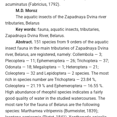
acuminatus (Fabricius, 1792).
M.D. Moroz
The aquatic insects of the Zapadnaya Dvina river
tributaries, Belarus
Key words:
fauna, aquatic insects, tributaries,
Zapadnaya Dvina River, Belarus.
Abstract.
151 species from 9 orders of the aquatic
insect fauna in the main tributaries of Zapadnaya Dvina
river, Belarus, are registered, namely: Collembola — 3;
Plecoptera — 11; Ephemeroptera — 26; Trichoptera — 37;
Odonata — 18; Megaloptera — 1; Heteroptera — 21;
Coleoptera — 32 and Lepidoptera — 2 species. The most
rich in species number are Trichoptera — 23.84 %,
Coleoptera — 21.19 % and Ephemeroptera — 16.55 %.
High abundance of rheophil species indicates a fairly
good quality of water in the studied watercourses. The
most rare for the fauna of Belarus are the following
species: Marthamea vitripennis (Burmeister, 1839);