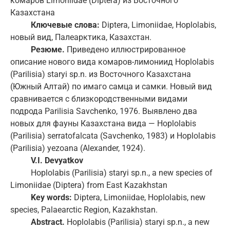
комаров Limoniidae (Diptera) из Восточного
Казахстана
Ключевые
слова
:
Diptera, Limoniidae, Hoplolabis,
новый вид, Палеарктика, Казахстан.
Резюме.
Приведено иллюстрированное
описание нового вида комаров-лимониид Hoplolabis
(Parilisia) staryi sp.n. из Восточного Казахстана
(Южный Алтай) по имаго самца и самки. Новый вид
сравнивается с близкородственными видами
подрода Parilisia Savchenko, 1976. Выявлено два
новых для фауны Казахстана вида — Hoplolabis
(Parilisia) serratofalcata (Savchenko, 1983) и Hoplolabis
(Parilisia) yezoana (Alexander, 1924).
V.I. Devyatkov
Hoplolabis (Parilisia) staryi sp.n., a new species of
Limoniidae (Diptera) from East Kazakhstan
Key words:
Diptera, Limoniidae, Hoplolabis, new
species, Palaearctic Region, Kazakhstan.
Abstract.
Hoplolabis (Parilisia) staryi sp.n., a new