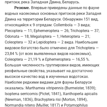
притоки, река Западная Двина, Беларусь.
Резюме.
Впервые приведены данные по фауне
водных насекомых основных притоков реки Западня
Двина на территории Беларуси. Обнаружен 151 вид,
относящийся к 9 отрядам: Collembola — 3 вида;
Plecoptera — 11; Ephemeroptera — 26; Trichoptera — 37;
Odonata — 18; Megaloptera — 1; Heteroptera — 21;
Coleoptera — 32 и Lepidoptera — 2 вида. Наибольшее
видовое богатство было отмечено для Trichoptera —
23,84 % (от всех выявленных видов насекомых),
Coleoptera — 21,19 % и Ephemeroptera — 16,55 %.
Большая численность группировки видов, имеющих
реофильные свойства, указывает на достаточно
высокое качество вод в изученных водотоках.
Наиболее редкими видами для фауны Беларуси
оказались: Marthamea vitripennis (Burmeister, 1839);
Isoptena serricornis (Pictet, 1841), Xanthoperla apicalis
(Newman, 1836), Brachyptera risi (Morton, 1894),
Normandia nitens (Mьlller, 1817) и Potamophilus