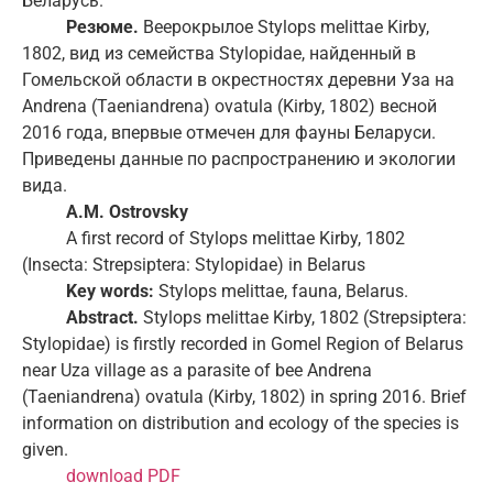
Беларусь.
Резюме.
Веерокрылое Stylops melittae Kirby,
1802, вид из семейства Stylopidae, найденный в
Гомельской области в окрестностях деревни Уза на
Andrena (Taeniandrena) ovatula (Kirby, 1802) весной
2016 года, впервые отмечен для фауны Беларуси.
Приведены данные по распространению и экологии
вида.
A
.
M
.
Ostrovsky
A first record of Stylops melittae Kirby, 1802
(Insecta: Strepsiptera: Stylopidae) in Belarus
Key words:
Stylops melittae, fauna, Belarus.
Abstract.
Stylops melittae Kirby, 1802 (Strepsiptera:
Stylopidae) is firstly recorded in Gomel Region of Belarus
near Uza village as a parasite of bee Andrena
(Taeniandrena) ovatula (Kirby, 1802) in spring 2016. Brief
information on distribution and ecology of the species is
given.
download PDF