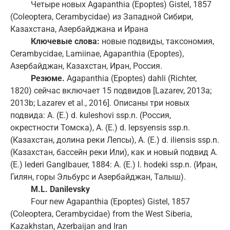
Четыре новых Agapanthia (Epoptes) Gistel, 1857
(Coleoptera, Cerambycidae) из Западной Сибири,
Казахстана, Азербайджана и Ирана
Ключевые
слова
:
новые подвиды, таксономия,
Cerambycidae, Lamiinae, Agapanthia (Epoptes),
Азербайджан, Казахстан, Иран, Россия.
Резюме
.
Agapanthia (Epoptes) dahli (Richter,
1820) сейчас включает 15 подвидов [Lazarev, 2013a;
2013b; Lazarev et al., 2016]. Описаны три новых
подвида: A. (E.) d. kuleshovi ssp.n. (Россия,
окрестности Томска), A. (E.) d. lepsyensis ssp.n.
(Казахстан, долина реки Лепсы), A. (E.) d. iliensis ssp.n.
(Казахстан, бассейн реки Или), как и новый подвид A.
(E.) lederi Ganglbauer, 1884: A. (E.) l. hodeki ssp.n. (Иран,
Гилян, горы Эльбурс и Азербайджан, Талыш).
M.L. Danilevsky
Four new Agapanthia (Epoptes) Gistel, 1857
(Coleoptera, Cerambycidae) from the West Siberia,
Kazakhstan, Azerbaijan and Iran