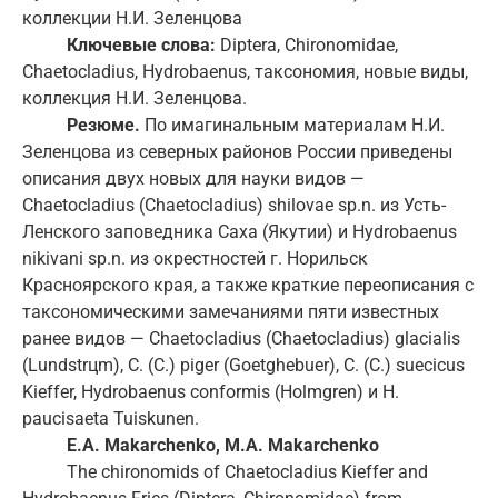
коллекции Н.И. Зеленцова
Ключевые слова:
Diptera, Chironomidae,
Chaetocladius, Hydrobaenus, таксономия, новые виды,
коллекция Н.И. Зеленцова.
Резюме.
По имагинальным материалам Н.И.
Зеленцова из северных районов России приведены
описания двух новых для науки видов —
Chaetocladius (Chaetocladius) shilovae sp.n. из Усть-
Ленского заповедника Саха (Якутии) и Hydrobaenus
nikivani sp.n. из окрестностей г. Норильск
Красноярского края, а также краткие переописания с
таксономическими замечаниями пяти известных
ранее видов — Chaetocladius (Chaetocladius) glacialis
(Lundstrцm), C. (C.) piger (Goetghebuer), C. (C.) suecicus
Kieffer, Hydrobaenus conformis (Holmgren) и H.
paucisaeta Tuiskunen.
E.A. Makarchenko, M.A. Makarchenko
The chironomids of Chaetocladius Kieffer and