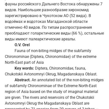
фауны российского Дальнего Востока обнаружены 7
видов. Наибольшее разнообразие хирономид
зарегистрировано в Чукотском АО (52 вида). В
водоёмах и водотоках Магаданской области
отмечено 40 видов. По типам распространения
преобладают голарктические виды (66 %), остальные
виды имеют палеарктические ареалы.
O.V. Orel
Fauna of non-biting midges of the subfamily
Chironominae (Diptera, Chironomidae) of the extreme
North-East part of Asia
Key words:
Diptera, Chironomidae, fauna,
Chukotskii Avtonomnyi Okrug, Magadanskaya Oblast.
Abstract.
An annotated list of the non-biting midges
of subfamily Chironominae of the Extreme North-East
region of Asia based on the study of imaginal material
are given. The rivers and reservoirs of the Chukotskii
Avtonomnyi Okrug the Magadanskaya Oblast are