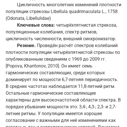
Цикличность многолетних изменений плотности
популяции стрекозы Libellula quadrimaculata L., 1758
(Odonata, Libellulidae)
Ключевые слова:
четырёхпятнистая стрекоза,
популяционные колебания, спектр ритмов,
цикличность численности, внешний синхронизатор.
Резюме.
Проведён расчёт спектров колебаний
плотности популяции четырёхпятнистой стрекозы по
опубликованным сведениям с 1969 до 2009 гг.
[Popova, Kharitonov, 2010]. Он имеет семь
гармонических составляющих, среди которых
доминирует по мощности 6,7-летняя периодичность.
В средних частотах наблюдается 11,8-летний ритм.
Остальные гармонические составляющие
характерны для высокочастотной области спектра. В
порядке убывания мощности это: 3,4-, 4,3-, 2,3- и 2,7-
летние ритмы. У популяции имеется хорошее
согласование с важными для неё изменениями как